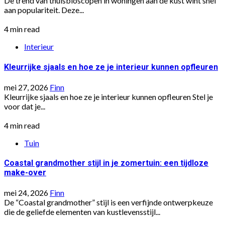
De trend van thuisbioscopen in woningen aan de kust wint snel
aan populariteit. Deze...
4 min read
Interieur
Kleurrijke sjaals en hoe ze je interieur kunnen opfleuren
mei 27, 2026
Finn
Kleurrijke sjaals en hoe ze je interieur kunnen opfleuren Stel je
voor dat je...
4 min read
Tuin
Coastal grandmother stijl in je zomertuin: een tijdloze
make-over
mei 24, 2026
Finn
De “Coastal grandmother” stijl is een verfijnde ontwerpkeuze
die de geliefde elementen van kustlevensstijl...