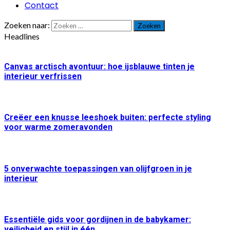
Contact
Zoeken naar:
Headlines
Canvas arctisch avontuur: hoe ijsblauwe tinten je
interieur verfrissen
Creëer een knusse leeshoek buiten: perfecte styling
voor warme zomeravonden
5 onverwachte toepassingen van olijfgroen in je
interieur
Essentiële gids voor gordijnen in de babykamer:
veiligheid en stijl in één