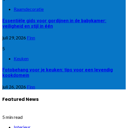
Raamdecoratie
Essentiële gids voor gordijnen in de babykamer:
veiligheid en stijl in één
juli 29, 2026
Finn
5
Keuken
Fotobehang voor je keuken: tips voor een levendig
kookdomein
juli 26, 2026
Finn
Featured News
5 min read
Interieur