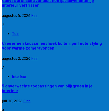
Canvas arctisch avontuur: hoe ijsblauwe tinten je
interieur verfrissen
augustus 5, 2026
Finn
2
Tuin
Creëer een knusse leeshoek buiten: perfecte styling
voor warme zomeravonden
augustus 2, 2026
Finn
3
Interieur
5 onverwachte toepassingen van olijfgroen in je
interieur
juli 30, 2026
Finn
4