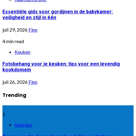
Essentiële gids voor gordijnen in de babykamer:
veiligheid en stijl in één
juli 29, 2026
Finn
4 min read
Keuken
Fotobehang voor je keuken: tips voor een levendig
kookdomein
juli 26, 2026
Finn
Trending
1
Interieur