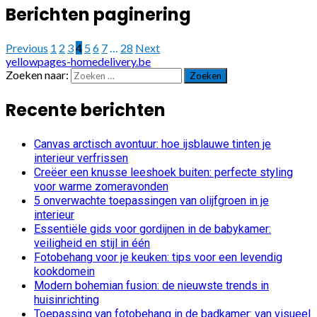
Berichten paginering
Previous
1
2
3
4
5
6
7
…
28
Next
yellowpages-homedelivery.be
Zoeken naar:
Recente berichten
Canvas arctisch avontuur: hoe ijsblauwe tinten je
interieur verfrissen
Creëer een knusse leeshoek buiten: perfecte styling
voor warme zomeravonden
5 onverwachte toepassingen van olijfgroen in je
interieur
Essentiële gids voor gordijnen in de babykamer:
veiligheid en stijl in één
Fotobehang voor je keuken: tips voor een levendig
kookdomein
Modern bohemian fusion: de nieuwste trends in
huisinrichting
Toepassing van fotobehang in de badkamer: van visueel