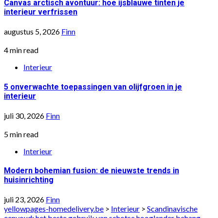
Canvas arctisch avontuur: hoe ijsblauwe tinten je
interieur verfrissen
augustus 5, 2026
Finn
4 min read
Interieur
5 onverwachte toepassingen van olijfgroen in je
interieur
juli 30, 2026
Finn
5 min read
Interieur
Modern bohemian fusion: de nieuwste trends in
huisinrichting
juli 23, 2026
Finn
yellowpages-homedelivery.be
>
Interieur
>
Scandinavische
eenvoud: het beste gebruik van schotse hooglander behang