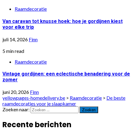
Raamdecoratie
Van caravan tot knusse hoek: hoe je gordijnen kiest
voor elke trip
juli 14, 2026
Finn
5 min read
Raamdecoratie
Vintage gordijnen: een eclectische benadering voor de
zomer
juni 20, 2026
Finn
yellowpages-homedelivery.be
>
Raamdecoratie
>
De beste
raamdecoraties voor je slaapkamer
Zoeken naar:
Recente berichten