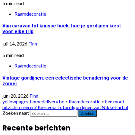
5 min read
Raamdecoratie
Van caravan tot knusse hoek: hoe je gordijnen kiest
voor elke trip
juli 14, 2026
Finn
5 min read
Raamdecoratie
Vintage gordijnen: een eclectische benadering voor de
zomer
juni 20, 2026
Finn
yellowpages-homedelivery.be
>
Raamdecoratie
>
Een mooi
uitzicht creëren? Kies voor fotorolgordijnen van Nikkel-art.nl
Zoeken naar:
Recente berichten