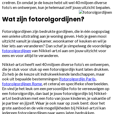
creëren. En omdat je de keuze hebt uit wel 40 miljoen diverse
foto’s en ontwerpen, kun je helemaal zelf jouw uitzicht bepalen.
Wat zijn fotorolgordijnen?
Fotorolgordijnen zijn bedrukte gordijnen, die in één oogopslag
een unieke uitstraling aan je woning geven. Heb je geen mooi
uitzicht vanuit je slaapkamer, woonkamer of keuken en wil je
hier iets aan veranderen? Dan schaf je simpelweg de voordelige
fotorolgordijnen
van Nikkel-art.nl aan om jouw uitzicht voor
eens en voor altijd te veranderen.
Nikkel-art.nl heeft wel 40 miljoen diverse foto’s en ontwerpen,
die je stuk voor stuk op een fotorolgordijn kunt laten drukken.
Zo heb je de keuze uit indrukwekkende landschappen, maar
ook uit bepaalde bestemmingen (
fotorolgordijn Parijs
,
fotorolgordijnen Rome
, et cetera) en specifieke sfeerbeelden.
En vind je het leuk om een persoonlijke foto te vereeuwigen op
een fotorolgordijn, dan laat je jouw fotorolgordijn bij Nikkel-
art.nl bedrukken met een foto van jouw kinderen, je vakantie of
je partner en jijzelf. Waar je ook naar op zoek bent: door het
grote aanbod en de vele mogelijkheden bij Nikkel-art.nl kan
iedereen fotorolgordijnen naar wens laten bedrukken.